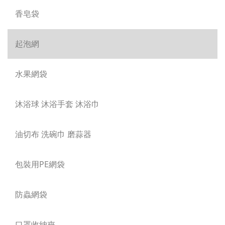
香皂袋
起泡網
水果網袋
沐浴球 沐浴手套 沐浴巾
油切布 洗碗巾 磨蒜器
包裝用PE網袋
防蟲網袋
口罩收納夾